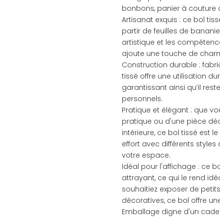
bonbons, panier à couture 
Artisanat exquis : ce bol ti
partir de feuilles de bananie
artistique et les compétences
ajoute une touche de charm
Construction durable : fabri
tissé offre une utilisation du
garantissant ainsi qu’il res
personnels.
Pratique et élégant : que 
pratique ou d'une pièce dé
intérieure, ce bol tissé est 
effort avec différents style
votre espace.
Idéal pour l'affichage : ce 
attrayant, ce qui le rend id
souhaitiez exposer de petit
décoratives, ce bol offre un
Emballage digne d'un cadea