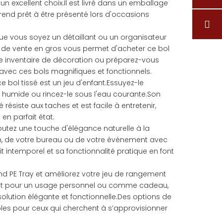
 un excellent choix.Il est livré dans un emballage
 rend prêt à être présenté lors d'occasions
ue vous soyez un détaillant ou un organisateur
 de vente en gros vous permet d'acheter ce bol
re inventaire de décoration ou préparez-vous
avec ces bols magnifiques et fonctionnels.
ce bol tissé est un jeu d'enfant.Essuyez-le
 humide ou rincez-le sous l'eau courante.Son
résiste aux taches et est facile à entretenir,
 en parfait état.
outez une touche d'élégance naturelle à la
n, de votre bureau ou de votre événement avec
ait intemporel et sa fonctionnalité pratique en font
und PE Tray et améliorez votre jeu de rangement
oit pour un usage personnel ou comme cadeau,
solution élégante et fonctionnelle.Des options de
les pour ceux qui cherchent à s’approvisionner