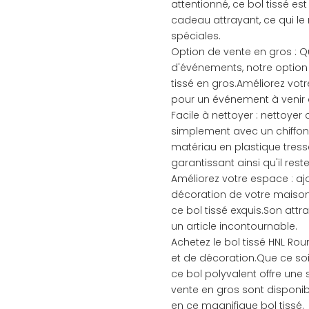
attentionné, ce bol tissé est
cadeau attrayant, ce qui le
spéciales.
Option de vente en gros : Q
d'événements, notre option
tissé en gros.Améliorez vot
pour un événement à venir 
Facile à nettoyer : nettoyer 
simplement avec un chiffon
matériau en plastique tressé 
garantissant ainsi qu'il reste
Améliorez votre espace : aj
décoration de votre maiso
ce bol tissé exquis.Son attr
un article incontournable.
Achetez le bol tissé HNL Ro
et de décoration.Que ce s
ce bol polyvalent offre une 
vente en gros sont disponib
en ce magnifique bol tissé.