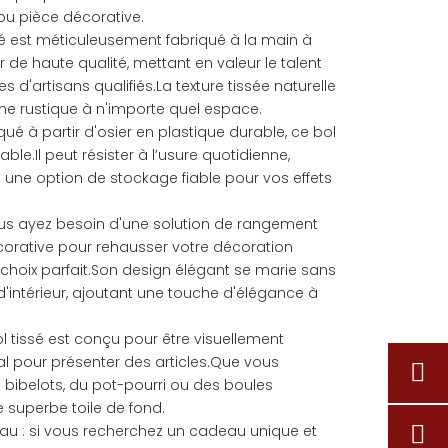
ou pièce décorative.
ssé est méticuleusement fabriqué à la main à
r de haute qualité, mettant en valeur le talent
 d'artisans qualifiés.La texture tissée naturelle
e rustique à n'importe quel espace.
qué à partir d'osier en plastique durable, ce bol
rable.Il peut résister à l’usure quotidienne,
te une option de stockage fiable pour vos effets
vous ayez besoin d'une solution de rangement
corative pour rehausser votre décoration
le choix parfait.Son design élégant se marie sans
s d'intérieur, ajoutant une touche d'élégance à
bol tissé est conçu pour être visuellement
éal pour présenter des articles.Que vous
s bibelots, du pot-pourri ou des boules
e superbe toile de fond.
u : si vous recherchez un cadeau unique et