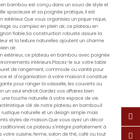
 en bambou est conçu dans un souci de style et
ille spacieuse et sa poignée pratique, il est
 en extérieur.Que vous organisiez un pique-nique,
 plage ou campiez en plein air, ce plateau en
on fiable.Sa construction robuste assure la
uleur et la texture naturelles ajoutent un charme
ein air.
n en extérieur, ce plateau en bambou avec poignée
ronnements intérieurs.Placez-le sur votre table
abouret de rangement, commode ou vanité pour
ce et d'organisation à votre maison.Il constitue
gante pour ranger la vaisselle, les couverts ou
 en un seul endroit.Gardez vos affaires bien
 une touche naturelle à votre espace de vie.
ctéristique clé de notre plateau en bambou.Il
rustique naturelle et un design simple mais
rents styles de maison.Que vous ayez un décor
ditionnel, ce plateau s'intègre parfaitement à
s votre cuisine, ferme, salon de thé, café ou tout