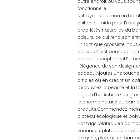
autre endroit où vous souha
fonctionnelle.
Nettoyer le plateau en bamb
chiffon humide pour l’essuye
propriétés naturelles du ba
odeurs, ce qui rend son entr
En tant que grossiste, nou
cadeau.C'est pourquoi notr
cadeau exceptionnel.Sa beau
l'élégance de son design, en 
cadeau.Ajoutez une touche 
articles ou en créant un co
Découvrez la beauté et la 
aujourd'hui.Achetez en gros 
le charme naturel du bambo
produits.Commandez mainte
plateau écologique et polyv
Hot tags: plateau en bamb
vacances, plateau en bamb
poignée, plateau en bambou