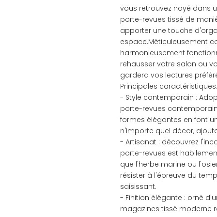
vous retrouvez noyé dans u
porte-revues tissé de mani
apporter une touche d'orga
espace.Méticuleusement con
harmonieusement fonctionnal
rehausser votre salon ou v
gardera vos lectures préfér
Principales caractéristiques
- Style contemporain : Ado
porte-revues contemporain.
formes élégantes en font un
n'importe quel décor, ajout
- Artisanat : découvrez l'inc
porte-revues est habilement
que l'herbe marine ou l'osie
résister à l'épreuve du temp
saisissant.
- Finition élégante : orné d'
magazines tissé moderne res