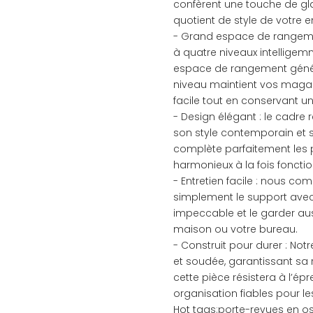
confèrent une touche de gl
quotient de style de votre 
- Grand espace de rangeme
à quatre niveaux intelligem
espace de rangement géné
niveau maintient vos magaz
facile tout en conservant
- Design élégant : le cadre 
son style contemporain et so
complète parfaitement les pan
harmonieux à la fois fonctio
- Entretien facile : nous 
simplement le support avec
impeccable et le garder auss
maison ou votre bureau.
- Construit pour durer : No
et soudée, garantissant sa
cette pièce résistera à l’é
organisation fiables pour le
Hot tags:porte-revues en os