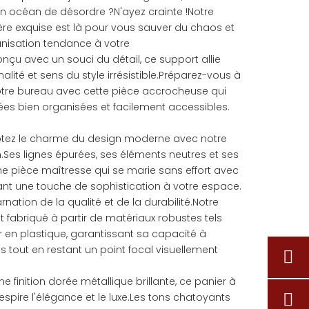
n océan de désordre ?N'ayez crainte !Notre
ère exquise est là pour vous sauver du chaos et
nisation tendance à votre
çu avec un souci du détail, ce support allie
ité et sens du style irrésistible.Préparez-vous à
otre bureau avec cette pièce accrocheuse qui
ées bien organisées et facilement accessibles.
:
ptez le charme du design moderne avec notre
Ses lignes épurées, ses éléments neutres et ses
e pièce maîtresse qui se marie sans effort avec
ant une touche de sophistication à votre espace.
arnation de la qualité et de la durabilité.Notre
 fabriqué à partir de matériaux robustes tels
r en plastique, garantissant sa capacité à
s tout en restant un point focal visuellement
une finition dorée métallique brillante, ce panier à
pire l'élégance et le luxe.Les tons chatoyants