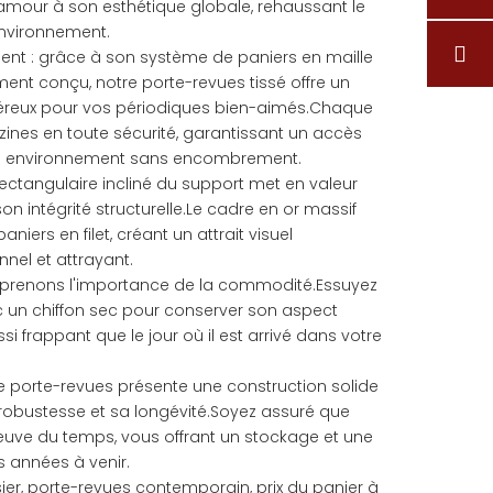
amour à son esthétique globale, rehaussant le
environnement.
nt : grâce à son système de paniers en maille
ment conçu, notre porte-revues tissé offre un
reux pour vos périodiques bien-aimés.Chaque
ines en toute sécurité, garantissant un accès
 un environnement sans encombrement.
rectangulaire incliné du support met en valeur
n intégrité structurelle.Le cadre en or massif
iers en filet, créant un attrait visuel
nnel et attrayant.
comprenons l'importance de la commodité.Essuyez
 un chiffon sec pour conserver son aspect
i frappant que le jour où il est arrivé dans votre
tre porte-revues présente une construction solide
 robustesse et sa longévité.Soyez assuré que
preuve du temps, vous offrant un stockage et une
s années à venir.
ier, porte-revues contemporain, prix du panier à