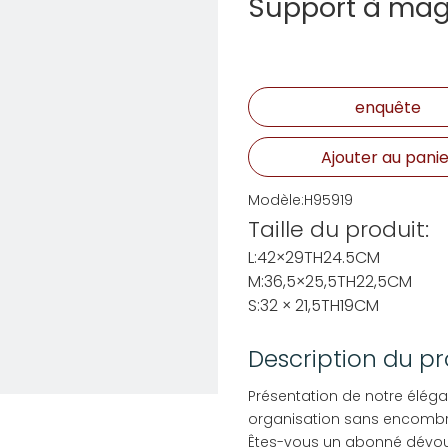
Support à mag
enquête
Ajouter au panie
Modèle:
H95919
Taille du produit:
L:42×29TH24.5CM
M:36,5×25,5TH22,5CM
S:32 × 21,5TH19CM
Description du pr
Présentation de notre éléga
organisation sans encomb
Êtes-vous un abonné dévoué