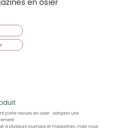
azines en osier
r
oduit
nt porte-revues en osier : adoptez une
rement
 à plusieurs journaux et magazines, mais vous