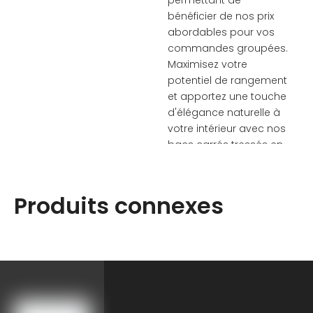
permettant de
bénéficier de nos prix
abordables pour vos
commandes groupées.
Maximisez votre
potentiel de rangement
et apportez une touche
d'élégance naturelle à
votre intérieur avec nos
bacs carrés tressés en
jacinthe d'eau.Profitez
de la commodité d’un
design pliable à plat et
Produits connexes
de la durabilité du
cadre
métallique.Organisez
votre espace avec style
et profitez de nos tailles
personnalisables et de
nos prix de gros