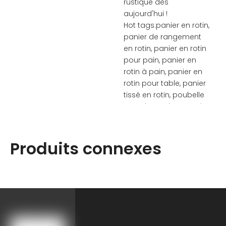
rustique dès
aujourd'hui !
Hot tags:panier en rotin,
panier de rangement
en rotin, panier en rotin
pour pain, panier en
rotin à pain, panier en
rotin pour table, panier
tissé en rotin, poubelle
en rotin, panier en rotin
avec poignées, panier
en rotin pour
fermentation, panier en
Produits connexes
rotin pour ensemble de
pâtisserie, vente en
gros, personnalisé ,
vrac, fabricants,
fournisseurs, usine