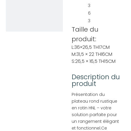
3
6
3
Taille du
produit:
L:36×26,5 TH17CM
M:31,5 × 22 TH16CM
S:26,5 × 16,5 TH15CM
Description du
produit
Présentation du
plateau rond rustique
en rotin HNL – votre
solution parfaite pour
un rangement élégant
et fonctionnel.Ce