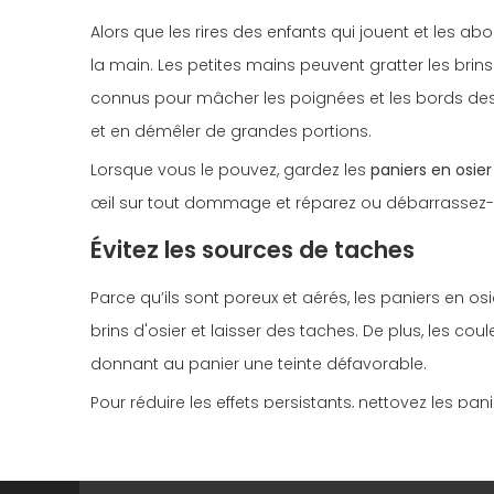
Alors que les rires des enfants qui jouent et les 
la main. Les petites mains peuvent gratter les brins 
connus pour mâcher les poignées et les bords des pa
et en démêler de grandes portions.
Lorsque vous le pouvez, gardez les
paniers en osie
œil sur tout dommage et réparez ou débarrassez
Évitez les sources de taches
Parce qu’ils sont poreux et aérés, les paniers en os
brins d'osier et laisser des taches. De plus, les 
donnant au panier une teinte défavorable.
Pour réduire les effets persistants, nettoyez les pa
absorbante ou d'un détergent anti-huile ; cependa
Conservez autant que possible l’ut