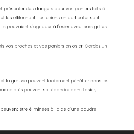
nt présenter des dangers pour vos paniers faits à
t les effilochant. Les chiens en particulier sont
s pouvaient s'agripper à l'osier avec leurs griffes
ois vos proches et vos paniers en osier. Gardez un
es et la graisse peuvent facilement pénétrer dans les
aux colorés peuvent se répandre dans l'osier,
le peuvent être éliminées à l'aide d'une poudre
gent de blanchiment.