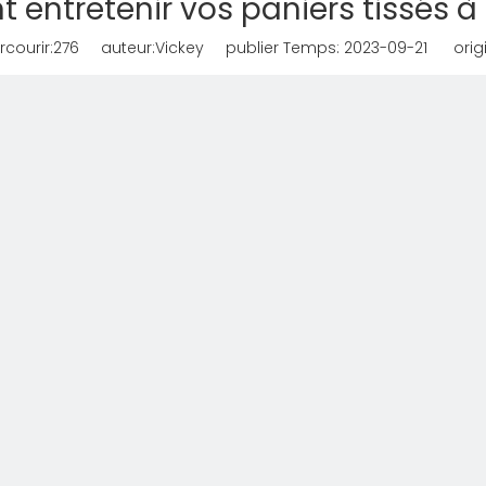
entretenir vos paniers tissés à 
courir:
276
auteur:Vickey publier Temps: 2023-09-21 origi