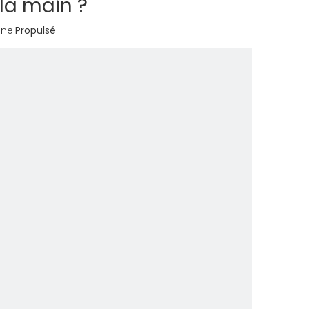
la main ?
ne:
Propulsé