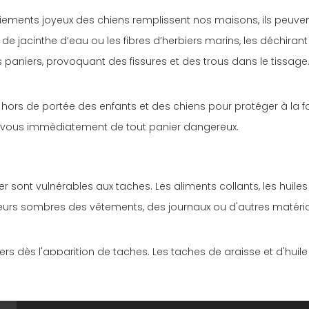
aboiements joyeux des chiens remplissent nos maisons, ils peuve
de jacinthe d’eau ou les fibres d’herbiers marins, les déchirant e
niers, provoquant des fissures et des trous dans le tissage. Il
r
hors de portée des enfants et des chiens pour protéger à la f
-vous immédiatement de tout panier dangereux.
ier sont vulnérables aux taches. Les aliments collants, les huil
couleurs sombres des vêtements, des journaux ou d'autres matéri
niers dès l'apparition de taches. Les taches de graisse et d'hui
nt, les taches de transfert de couleur peuvent nécessiter un a
ilisation prévue